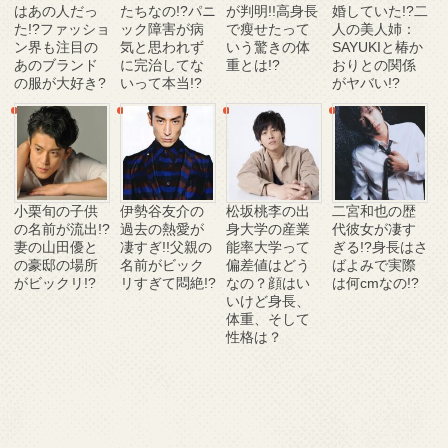
はあの人だっ
たちなの!?パニ
が判明!!高身長
婚していた!?二
た!?ファッショ
ック障害が病
で瘦せたって
人の美人姉：
ン界も注目の
気と思われず
いう驚きの体
SAYUKIと椿か
あのブランド
に完治してな
重とは!?
おりとの関係
の服が大好き?
いって本当!?
がヤバい!?
小栗旬の子供
伊勢谷友介の
松坂桃李の出
二宮和也の歴
の名前が流出!?
過去の熱愛が
身大学の産業
代彼女が凄す
妻の山田優と
凄すぎ!!父親の
能率大学って
ぎる!?身長はさ
の豪邸の場所
名前がビック
偏差値はどう
ばよみで実際
がビックリ!?
リすぎて悶絶!?
なの？顔はい
は何cmなの!?
いけど身長、
体重、そして
性格は？