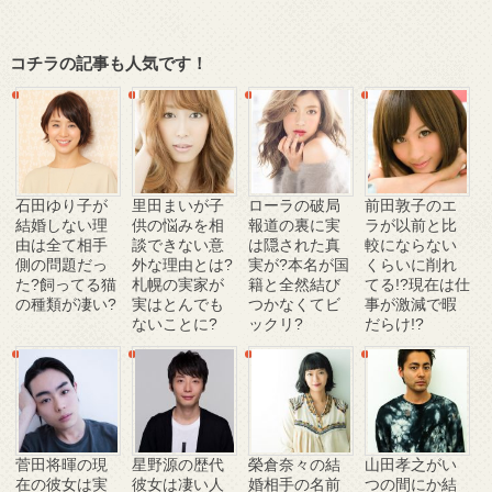
コチラの記事も人気です！
石田ゆり子が
里田まいが子
ローラの破局
前田敦子のエ
結婚しない理
供の悩みを相
報道の裏に実
ラが以前と比
由は全て相手
談できない意
は隠された真
較にならない
側の問題だっ
外な理由とは?
実が?本名が国
くらいに削れ
た?飼ってる猫
札幌の実家が
籍と全然結び
てる!?現在は仕
の種類が凄い?
実はとんでも
つかなくてビ
事が激減で暇
ないことに?
ックリ?
だらけ!?
菅田将暉の現
星野源の歴代
榮倉奈々の結
山田孝之がい
在の彼女は実
彼女は凄い人
婚相手の名前
つの間にか結