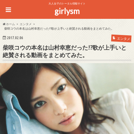
大人女子のトータル情報サイト
girlysm
ホーム
エンタメ
柴咲コウの本名は山村幸恵だった!?歌が上手いと絶賛される動画をまとめてみた。
2017.02.06
エンタメ
柴咲コウの本名は山村幸恵だった!?歌が上手いと
絶賛される動画をまとめてみた。