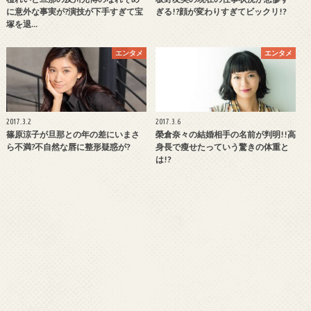
に意外な事実が?演技が下手すぎて宝
ぎる!?顔が変わりすぎてビックリ!?
塚を退…
エンタメ
エンタメ
2017.3.2
2017.3.6
篠原涼子が旦那との年の差にいまさ
榮倉奈々の結婚相手の名前が判明!!高
ら不満?不自然な唇に整形疑惑が?
身長で瘦せたっていう驚きの体重と
は!?