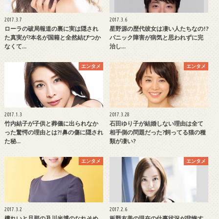
2017.3.7
2017.3.6
ローラの破局報道の裏に実は隠され
星野源の歴代彼女は凄い人たちなの!?
た真実が?本名が国籍と全然結びつか
パニック障害が病気と思われずに完
なくて…
治し…
エンタメ
エンタメ
2017.1.3
2017.3.28
竹内結子が子供と葬儀に出られなか
石田ゆり子が結婚しない理由は全て
った驚愕の理由とは?!鼻の傷に隠され
相手側の問題だった?飼ってる猫の種
た秘…
類が凄い?
エンタメ
エンタメ
2017.3.2
2017.2.6
檀れいと旦那の及川光博のなれそめ
板野友美の現在の仕事状況が悲惨す