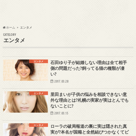
ホーム
エンタメ
CATEGORY
エンタメ
エンタメ
石田ゆり子が結婚しない理由は全て相手
側の問題だった?飼ってる猫の種類が凄
い?
2017.03.28
エンタメ
里田まいが子供の悩みを相談できない意
外な理由とは?札幌の実家が実はとんでも
ないことに?
2017.03.15
エンタメ
ローラの破局報道の裏に実は隠された真
実が?本名が国籍と全然結びつかなくてビ