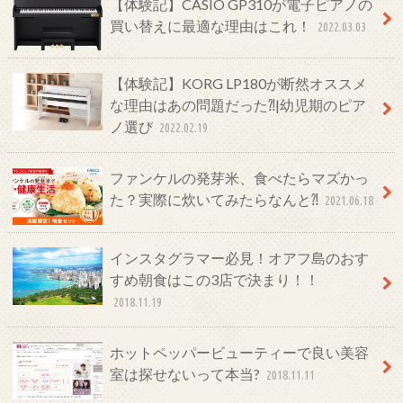
【体験記】CASIO GP310が電子ピアノの
買い替えに最適な理由はこれ！
2022.03.03
【体験記】KORG LP180が断然オススメ
な理由はあの問題だった⁈|幼児期のピア
ノ選び
2022.02.19
ファンケルの発芽米、食べたらマズかっ
た？実際に炊いてみたらなんと⁈
2021.06.18
インスタグラマー必見！オアフ島のおす
すめ朝食はこの3店で決まり！！
2018.11.19
ホットペッパービューティーで良い美容
室は探せないって本当?
2018.11.11