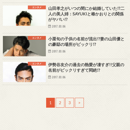
エンタメ
山田孝之がいつの間にか結婚していた!?二
人の美人姉：SAYUKIと椿かおりとの関係
がヤバい!?
2017.03.06
エンタメ
小栗旬の子供の名前が流出!?妻の山田優と
の豪邸の場所がビックリ!?
2017.03.06
エンタメ
伊勢谷友介の過去の熱愛が凄すぎ!!父親の
名前がビックリすぎて悶絶!?
2017.03.06
1
2
3
>