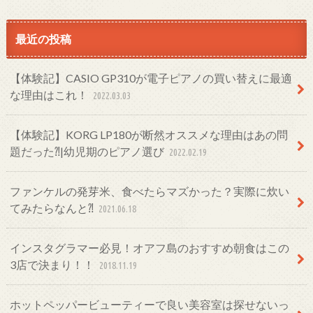
最近の投稿
【体験記】CASIO GP310が電子ピアノの買い替えに最適
な理由はこれ！
2022.03.03
【体験記】KORG LP180が断然オススメな理由はあの問
題だった⁈|幼児期のピアノ選び
2022.02.19
ファンケルの発芽米、食べたらマズかった？実際に炊い
てみたらなんと⁈
2021.06.18
インスタグラマー必見！オアフ島のおすすめ朝食はこの
3店で決まり！！
2018.11.19
ホットペッパービューティーで良い美容室は探せないっ