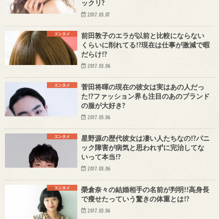
ックリ?
2017.03.07
エンタメ
前田敦子のエラが以前と比較にならない
くらいに削れてる!?現在は仕事が激減で暇
だらけ!?
2017.03.06
エンタメ
菅田将暉の現在の彼女は実はあの人だっ
た!?ファッション界も注目のあのブランド
の服が大好き?
2017.03.06
エンタメ
星野源の歴代彼女は凄い人たちなの!?パニ
ック障害が病気と思われずに完治してな
いって本当!?
2017.03.06
エンタメ
榮倉奈々の結婚相手の名前が判明!!高身長
で瘦せたっていう驚きの体重とは!?
2017.03.06